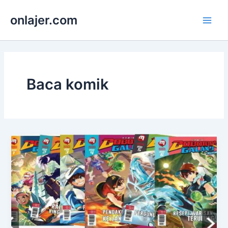
Skip
onlajer.com
to
Main
content
Men
Baca komik