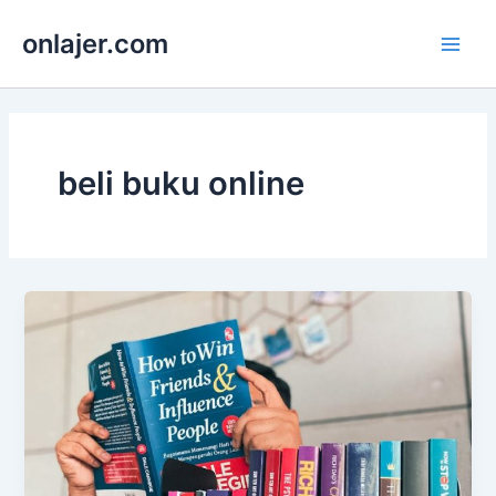
Skip
onlajer.com
to
Main
content
Men
beli buku online