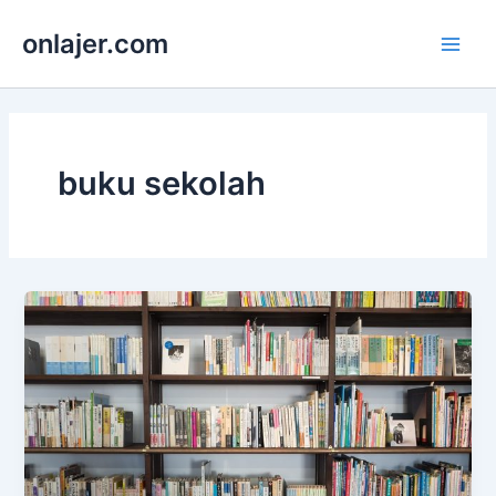
Skip
onlajer.com
to
Main
content
Men
buku sekolah