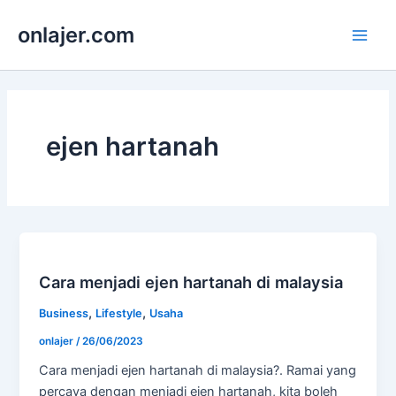
Skip
onlajer.com
to
Main
content
Men
ejen hartanah
Cara menjadi ejen hartanah di malaysia
,
,
Business
Lifestyle
Usaha
onlajer
/
26/06/2023
Cara menjadi ejen hartanah di malaysia?. Ramai yang
percaya dengan menjadi ejen hartanah, kita boleh