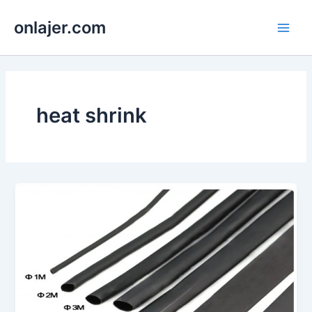
Skip
onlajer.com
to
Main
content
Men
heat shrink