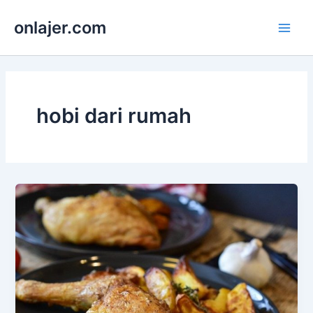
Skip
onlajer.com
to
Main
content
Men
hobi dari rumah