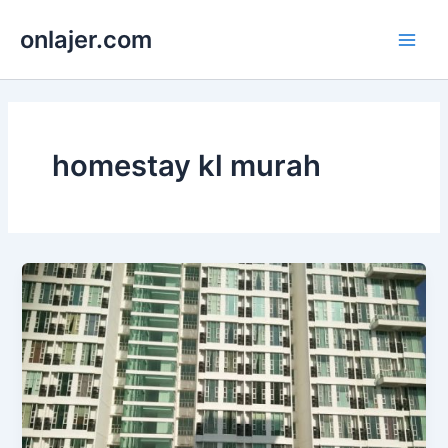
Skip
onlajer.com
to
Main
content
Men
homestay kl murah