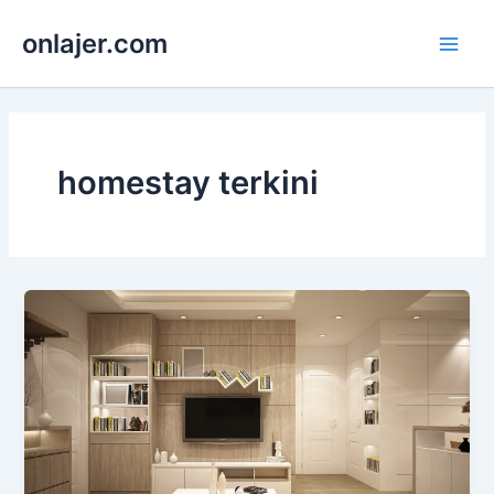
Skip
onlajer.com
to
Main
content
Men
homestay terkini