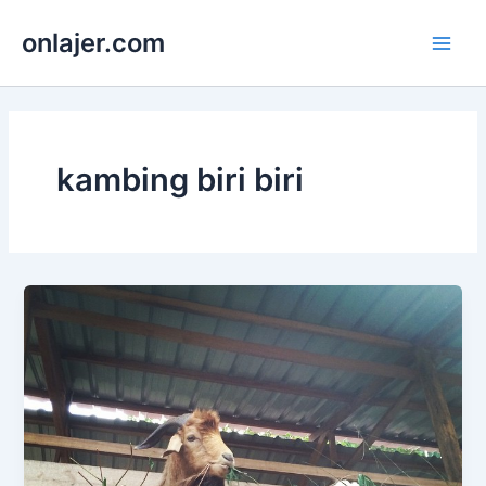
Skip
onlajer.com
to
Main
content
Men
kambing biri biri