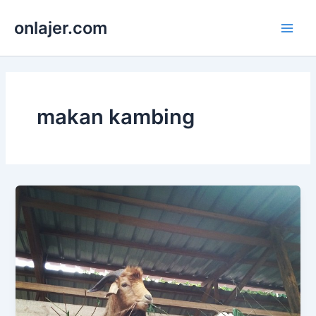
Skip
onlajer.com
to
Main
content
Men
makan kambing