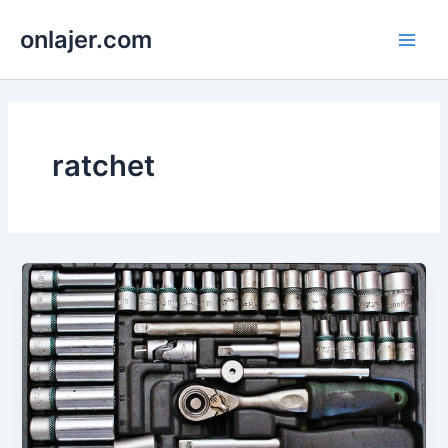
Skip
onlajer.com
to
Main
content
Men
ratchet