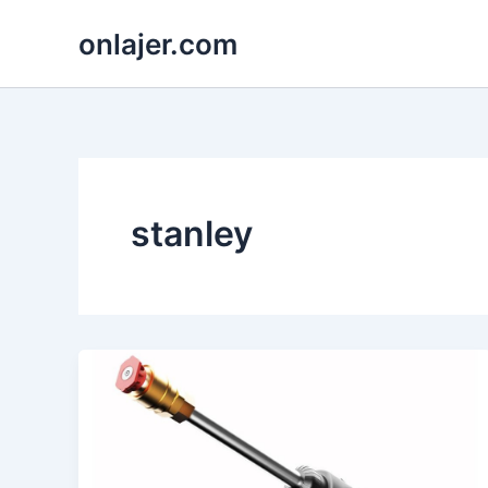
Skip
onlajer.com
to
content
stanley