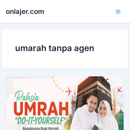
Skip
onlajer.com
to
Main
content
Men
umarah tanpa agen