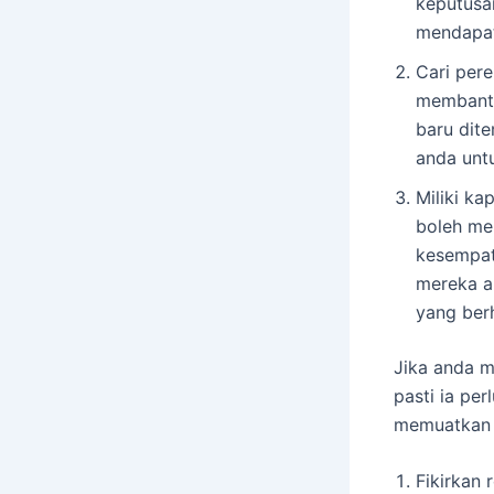
keputusan
mendapat
Cari per
membantu
baru dit
anda untu
Miliki ka
boleh me
kesempat
mereka ak
yang ber
Jika anda m
pasti ia per
memuatkan l
Fikirkan 