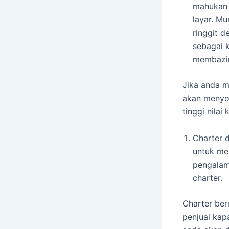
mahukan 
layar. M
ringgit d
sebagai 
membazir
Jika anda m
akan menyo
tinggi nila
Charter 
untuk me
pengalam
charter.
Charter be
penjual kap