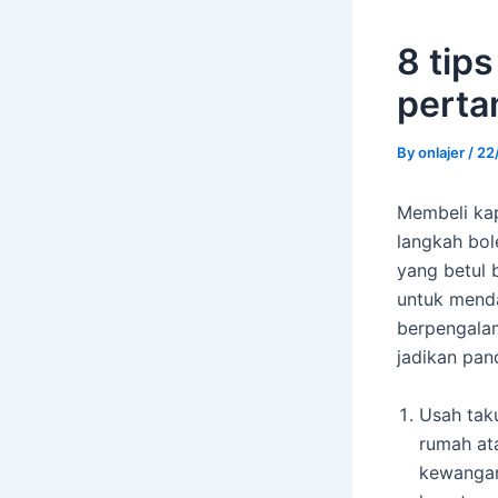
8 tips
perta
By
onlajer
/
22
Membeli kap
langkah bo
yang betul 
untuk menda
berpengalam
jadikan pan
Usah taku
rumah at
kewangan