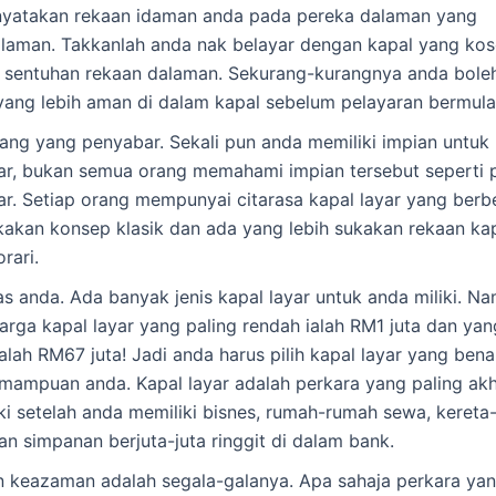
 nyatakan rekaan idaman anda pada pereka dalaman yang
laman. Takkanlah anda nak belayar dengan kapal yang ko
 sentuhan rekaan dalaman. Sekurang-kurangnya anda bole
yang lebih aman di dalam kapal sebelum pelayaran bermula
ang yang penyabar. Sekali pun anda memiliki impian untuk 
yar, bukan semua orang memahami impian tersebut seperti 
ar. Setiap orang mempunyai citarasa kapal layar yang berb
kakan konsep klasik dan ada yang lebih sukakan rekaan kap
rari.
s anda. Ada banyak jenis kapal layar untuk anda miliki. N
harga kapal layar yang paling rendah ialah RM1 juta dan yan
lah RM67 juta! Jadi anda harus pilih kapal layar yang bena
mampuan anda. Kapal layar adalah perkara yang paling akh
ki setelah anda memiliki bisnes, rumah-rumah sewa, kereta
n simpanan berjuta-juta ringgit di dalam bank.
n keazaman adalah segala-galanya. Apa sahaja perkara ya