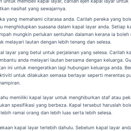
 untuk membeli kapal layar, carilah ejen kapal layar untuk
kan nasihat yang sewajarnya.
eka yang memahami citarasa anda. Carilah pereka yang bol
 menghidupkan suasana dalam kapal layar anda. Setiap k
empah mungkin perlukan sentuhan dalaman kerana ia bole
k melayari lautan dengan lebih tenang dan selesa.
pal layar yang betul untuk perjalanan yang selesa. Carilah k
mbantu anda melayari lautan bersama dengan keluarga. G
an ini untuk mengeratkan lagi hubungan keluarga anda. Be
tiviti untuk dilakukan semasa berlayar seperti merentas p
hampiran.
ahu memiliki kapal layar untuk menghiburkan staf atau pek
lukan spesifikasi yang berbeza. Kapal tersebut haruslah bol
ebih ramai orang dan lebih luas serta lebih selesa.
rekaan kapal layar terlebih dahulu. Sebelum kapal layar an