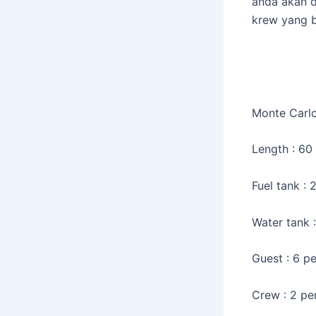
anda akan d
krew yang 
Monte Carlo
Length : 60 
Fuel tank : 2
Water tank :
Guest : 6 p
Crew : 2 pe