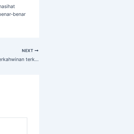
asihat
benar-benar
NEXT
Pakej Fotografi Perkahwinan terkini dan terbaik