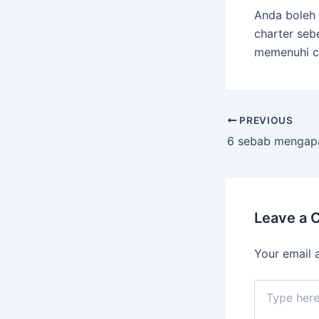
Anda boleh
charter seb
memenuhi ci
PREVIOUS
Leave a
Your email 
Type
here..