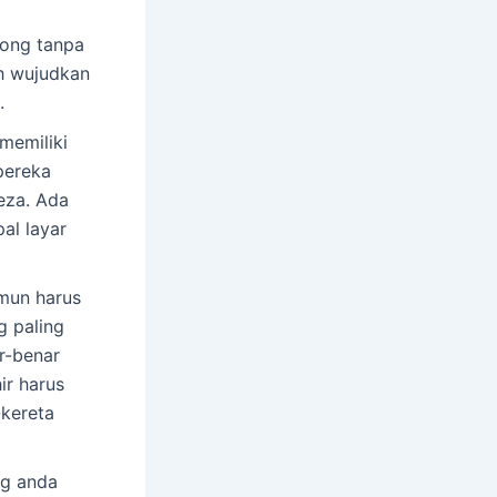
song tanpa
h wujudkan
.
memiliki
pereka
eza. Ada
al layar
amun harus
g paling
r-benar
ir harus
-kereta
ng anda