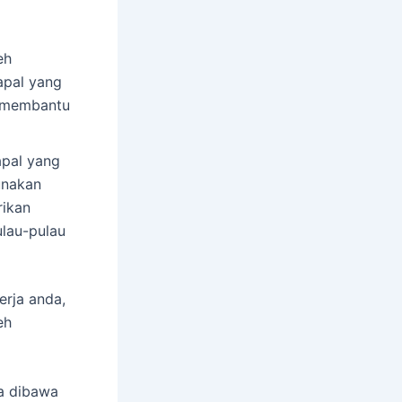
eh
apal yang
h membantu
apal yang
unakan
rikan
ulau-pulau
erja anda,
eh
da dibawa