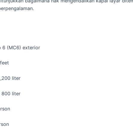
itunjukkan bagaimana nak mengendalikan kapal layar dite
berpengalaman.
 6 (MC6) exterior
feet
,200 liter
 800 liter
erson
rson