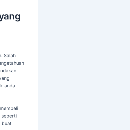
 yang
. Salah
engetahuan
indakan
 yang
uk anda
a membeli
 seperti
 buat