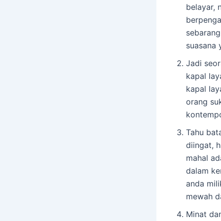
belayar,
berpenga
sebarang
suasana 
Jadi seor
kapal la
kapal lay
orang su
kontempo
Tahu bata
diingat, 
mahal ada
dalam ke
anda mili
mewah da
Minat da