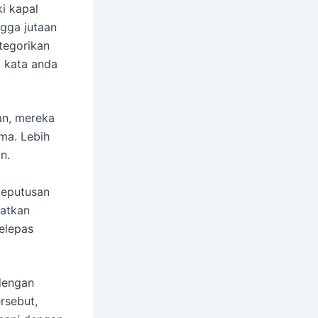
i kapal
gga jutaan
tegorikan
 kata anda
an, mereka
ma. Lebih
n.
keputusan
patkan
elepas
dengan
rsebut,