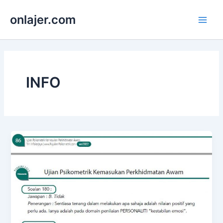
Skip
onlajer.com
to
Main
content
Men
INFO