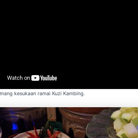
emang kesukaan ramai Kuzi Kambing.