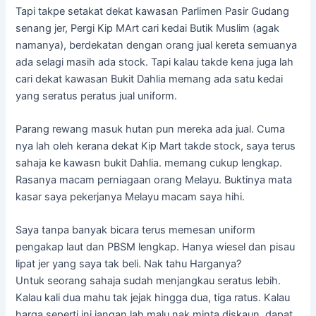
Tapi takpe setakat dekat kawasan Parlimen Pasir Gudang
senang jer, Pergi Kip MArt cari kedai Butik Muslim (agak
namanya), berdekatan dengan orang jual kereta semuanya
ada selagi masih ada stock. Tapi kalau takde kena juga lah
cari dekat kawasan Bukit Dahlia memang ada satu kedai
yang seratus peratus jual uniform.
Parang rewang masuk hutan pun mereka ada jual. Cuma
nya lah oleh kerana dekat Kip Mart takde stock, saya terus
sahaja ke kawasn bukit Dahlia. memang cukup lengkap.
Rasanya macam perniagaan orang Melayu. Buktinya mata
kasar saya pekerjanya Melayu macam saya hihi.
Saya tanpa banyak bicara terus memesan uniform
pengakap laut dan PBSM lengkap. Hanya wiesel dan pisau
lipat jer yang saya tak beli. Nak tahu Harganya?
Untuk seorang sahaja sudah menjangkau seratus lebih.
Kalau kali dua mahu tak jejak hingga dua, tiga ratus. Kalau
harga seperti ini jangan lah malu nak minta diskaun, dapat