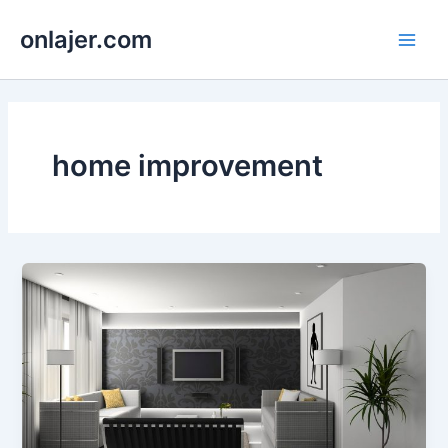
Skip
onlajer.com
to
Main
content
Men
home improvement