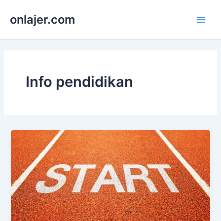
Skip
onlajer.com
to
Main
content
Men
Info pendidikan