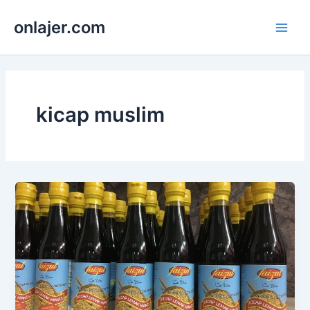
Skip
onlajer.com
to
Main
content
Men
kicap muslim