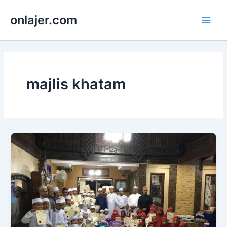
Skip
onlajer.com
to
Main
content
Men
majlis khatam