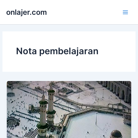
Skip
onlajer.com
to
Main
content
Men
Nota pembelajaran