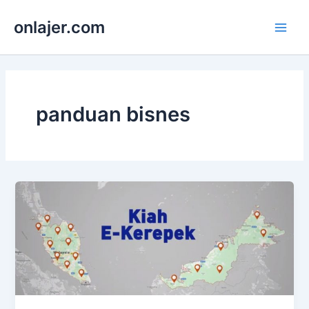
Skip
onlajer.com
to
Main
content
Men
panduan bisnes