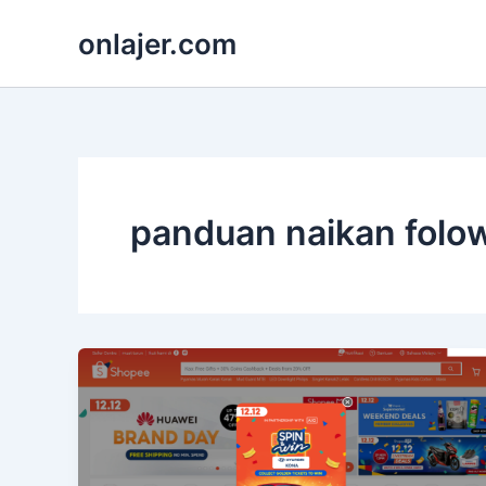
Skip
onlajer.com
to
content
panduan naikan folo