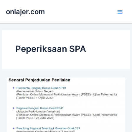
Skip
onlajer.com
to
Main
content
Men
Peperiksaan SPA