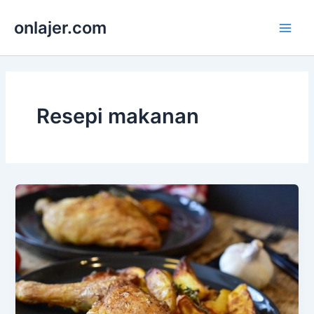
Skip
onlajer.com
to
Main
content
Men
Resepi makanan