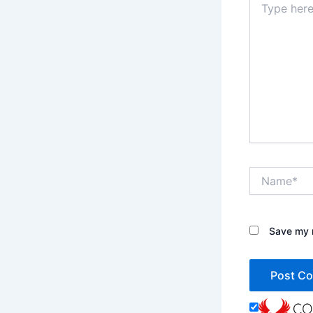
here..
Name*
Save my n