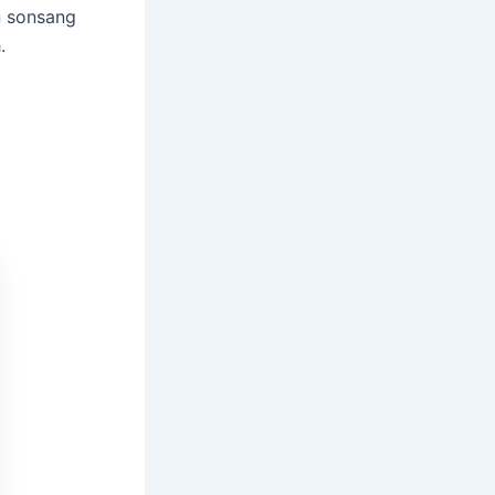
n sonsang
.