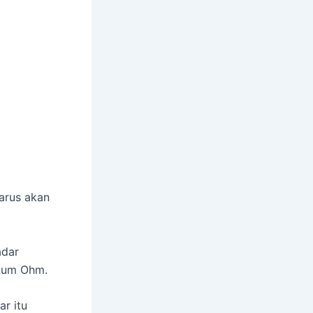
,arus akan
adar
ukum Ohm.
r itu