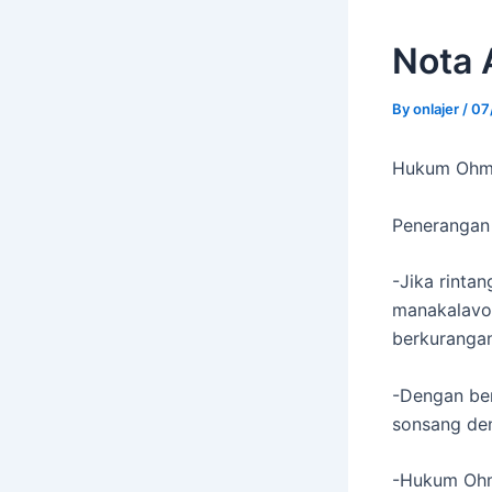
Nota 
By
onlajer
/
07
Hukum Ohm 
Penerangan
-Jika rintan
manakalavol
berkurangan
-Dengan ber
sonsang de
-Hukum Ohm 