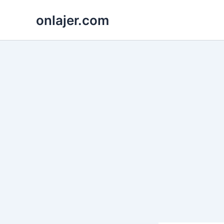
Skip
onlajer.com
to
content