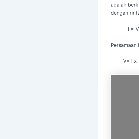
adalah berk
dengan rint
I = V/
Persamaan i
V= I x R 