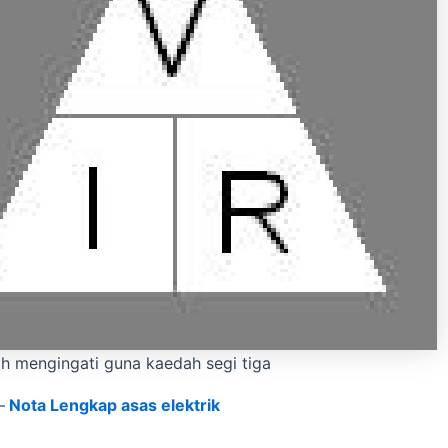
h mengingati guna kaedah segi tiga
–
Nota Lengkap asas elektrik