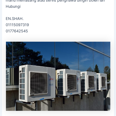
mahu memasang atau servis penghawa dingin boleh lah
Hubungi
EN.SHAH.
01115097319
0177642545