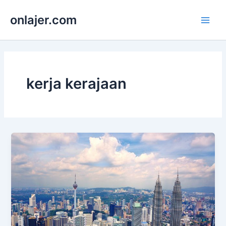
Skip
onlajer.com
to
Main
content
Men
kerja kerajaan