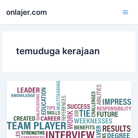
Skip
onlajer.com
to
Main
content
Men
temuduga kerajaan