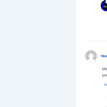
No
Me
pe
R