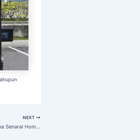
mahupun
NEXT
Download percuma Senarai Homestay satu Malaysia.