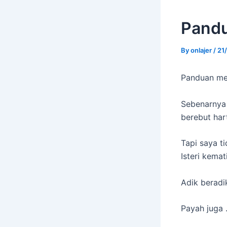
Pandu
By
onlajer
/
21
Panduan me
Sebenarnya 
berebut har
Tapi saya t
Isteri kema
Adik beradi
Payah juga 