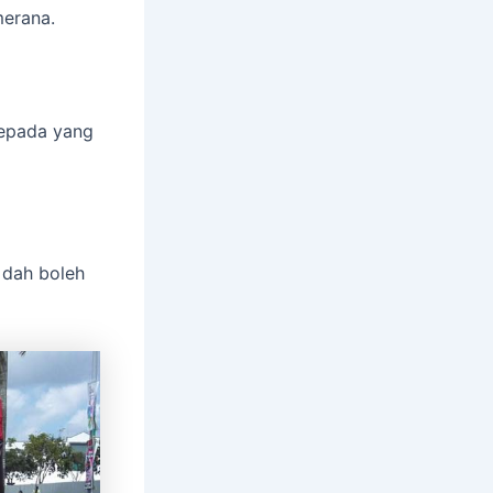
merana.
kepada yang
 dah boleh