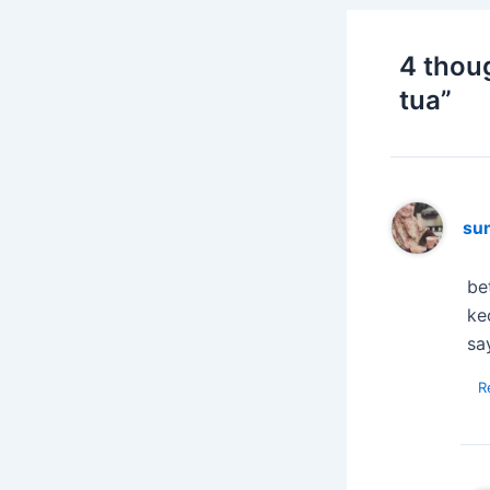
4 thou
tua”
su
be
ke
sa
R