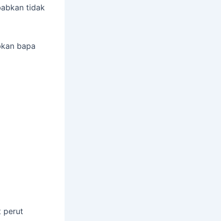
babkan tidak
abkan bapa
t perut