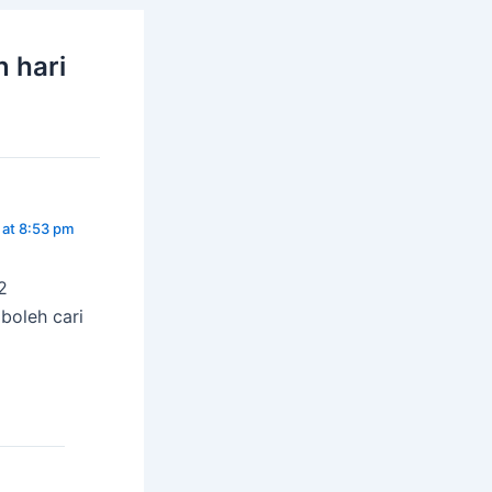
 hari
at 8:53 pm
2
boleh cari