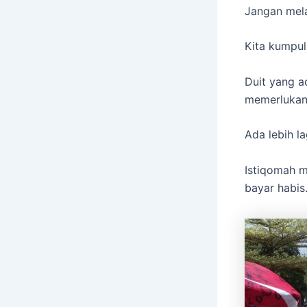
Jangan mela
Kita kumpul
Duit yang a
memerlukan
Ada lebih la
Istiqomah m
bayar habis