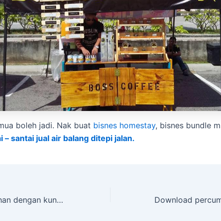
mua boleh jadi. Nak buat
bisnes homestay
, bisnes bundle 
 – santai jual air balang ditepi jalan.
Mengatasi keletihan dengan kunyit hitam Black G