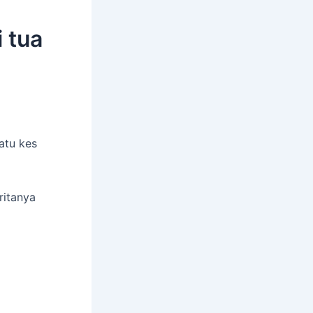
 tua
atu kes
ritanya