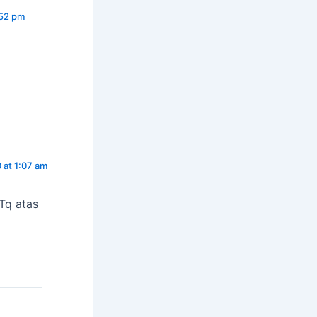
:52 pm
 at 1:07 am
Tq atas